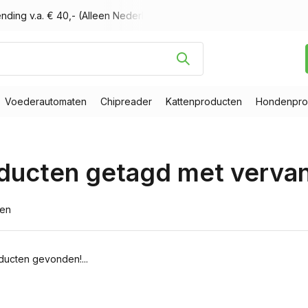
nding v.a. € 40,- (Alleen Nederland)
Voor 16.00 uur besteld, m
Voederautomaten
Chipreader
Kattenproducten
Hondenpro
ducten getagd met verva
ten
ucten gevonden!...