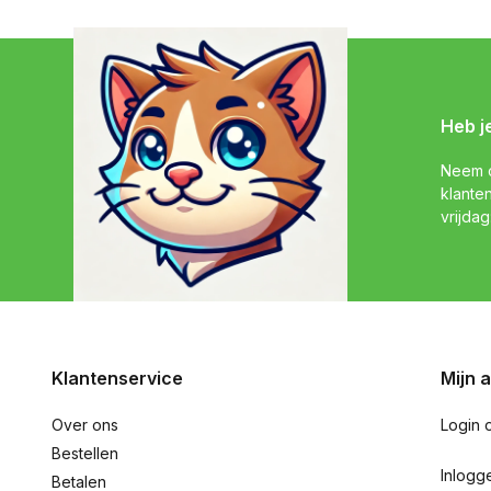
Heb j
Neem c
klante
vrijdag
Klantenservice
Mijn 
Over ons
Login 
Bestellen
Inlogg
Betalen