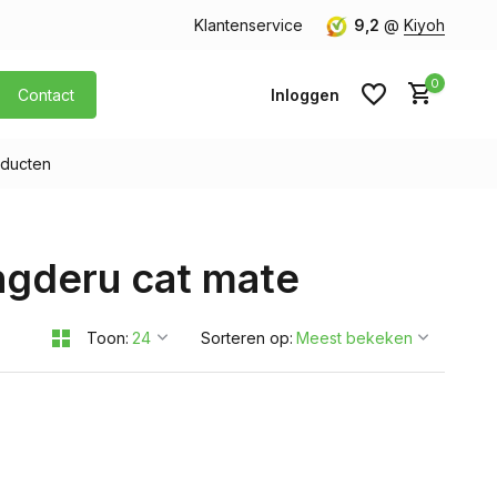
orgen in huis
Gratis verzending v.a. € 40,- (Alleen Nederland)
Klantenservice
9,2
@
Kiyoh
0
Contact
Inloggen
ducten
Account aanmaken
ngderu cat mate
Account aanmaken
Toon:
Sorteren op: