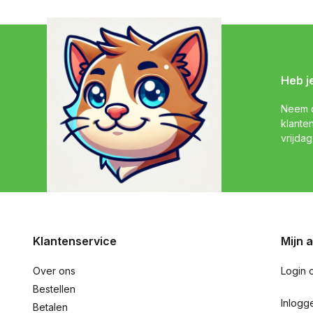
Heb j
Neem c
klante
vrijdag
Klantenservice
Mijn 
Over ons
Login 
Bestellen
Inlogg
Betalen