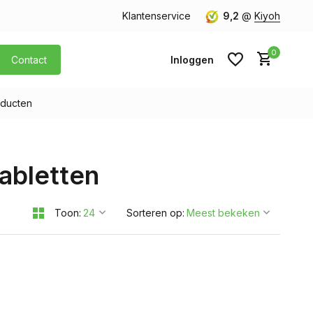
orgen in huis
Gratis verzending v.a. € 40,- (Alleen Nederland)
Klantenservice
9,2
@
Kiyoh
0
Contact
Inloggen
ducten
Account aanmaken
abletten
Account aanmaken
Toon:
Sorteren op: