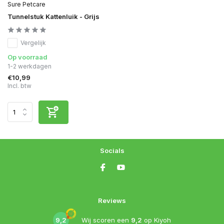
Sure Petcare
Tunnelstuk Kattenluik - Grijs
Vergelijk
Op voorraad
1-2 werkdagen
€10,99
Incl. btw
Socials
Reviews
9,2
Wij scoren een
9,2
op
Kiyoh