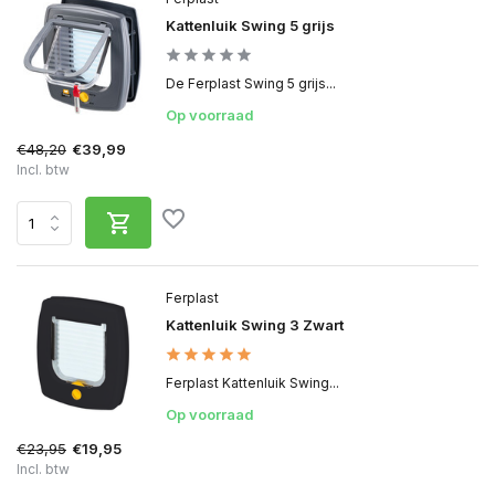
Kattenluik Swing 5 grijs
De Ferplast Swing 5 grijs...
Op voorraad
€48,20
€39,99
Incl. btw
Ferplast
Kattenluik Swing 3 Zwart
Ferplast Kattenluik Swing...
Op voorraad
€23,95
€19,95
Incl. btw