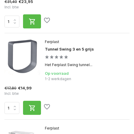
€31,40
€23,95
Incl. btw
Ferplast
Tunnel Swing 3 en 5 grijs
Het Ferplast Swing tunnel...
Op voorraad
1-2 werkdagen
€17,80
€14,99
Incl. btw
Ferplast