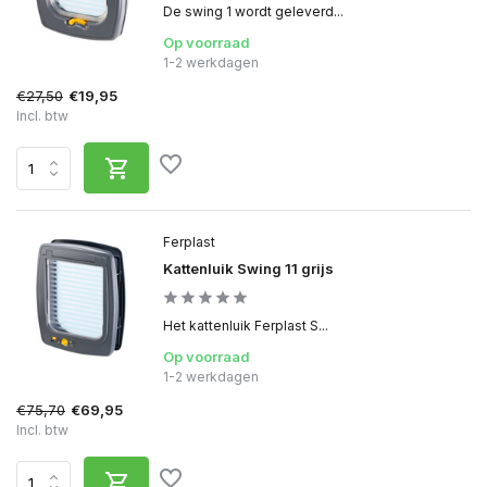
De swing 1 wordt geleverd...
Op voorraad
1-2 werkdagen
€27,50
€19,95
Incl. btw
Ferplast
Kattenluik Swing 11 grijs
Het kattenluik Ferplast S...
Op voorraad
1-2 werkdagen
€75,70
€69,95
Incl. btw