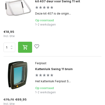
kit 407 deur voor Swing 11 wit
Deze kit 407 is de origin...
Op voorraad
1-2 werkdagen
€18,95
Incl. btw
Ferplast
Kattenluik Swing 11 bruin
Het kattenluik Ferplast S...
Op voorraad
1-2 werkdagen
€75,70
€69,95
Incl. btw