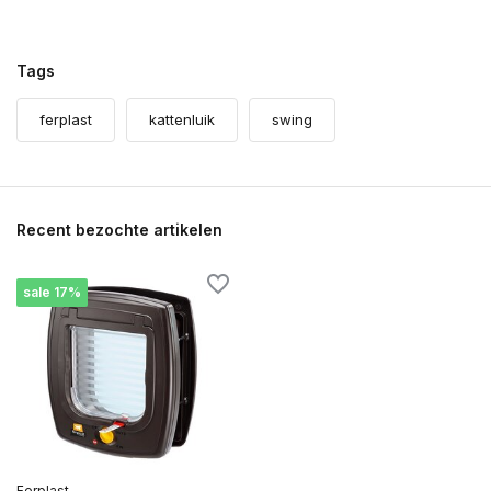
Tags
ferplast
kattenluik
swing
Recent bezochte artikelen
sale 17%
Ferplast