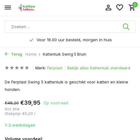
0
Voor 16.00 uur besteld, morgen in huis
Terug
Home
Kattenluik Swing 5 Bruin
Merk:
Ferplast
Bekijk alles Kattenluik standaard
De Ferplast Swing 5 kattenluik is geschikt voor katten en kleine
honden.
€39,95
€48,20
Op voorraad
Incl. btw
Stukprijs:
€0,00
/
1-2 werkdagen
Volume voordeel: