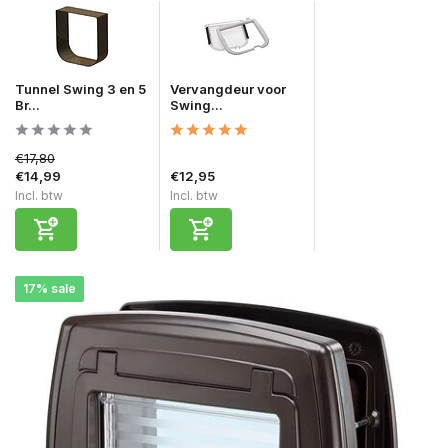
Tunnel Swing 3 en 5
Vervangdeur voor
Br...
Swing...
€17,80
€14,99
€12,95
Incl. btw
Incl. btw
17% sale