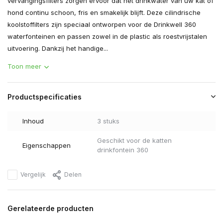
vervangingsfilters zorgen ervoor dat het drinkwater van uw kat of
hond continu schoon, fris en smakelijk blijft. Deze cilindrische
koolstoffilters zijn speciaal ontworpen voor de Drinkwell 360
waterfonteinen en passen zowel in de plastic als roestvrijstalen
uitvoering. Dankzij het handige...
Toon meer
Productspecificaties
Inhoud
3 stuks
Geschikt voor de katten
Eigenschappen
drinkfontein 360
Vergelijk
Delen
Gerelateerde producten