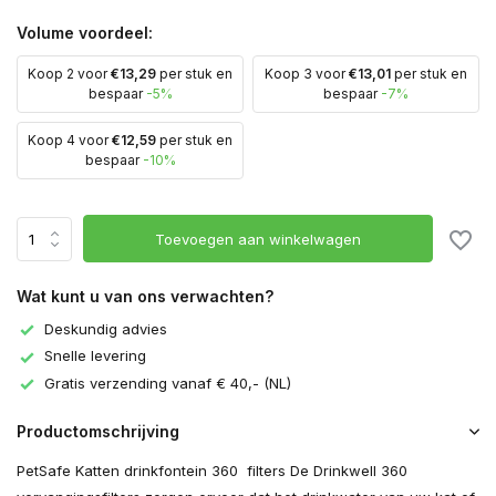
Volume voordeel:
Koop 2 voor
€13,29
per stuk en
Koop 3 voor
€13,01
per stuk en
bespaar
-5%
bespaar
-7%
Koop 4 voor
€12,59
per stuk en
bespaar
-10%
Toevoegen aan winkelwagen
Wat kunt u van ons verwachten?
Deskundig advies
Snelle levering
Gratis verzending vanaf € 40,- (NL)
Productomschrijving
PetSafe Katten drinkfontein 360 filters De Drinkwell 360