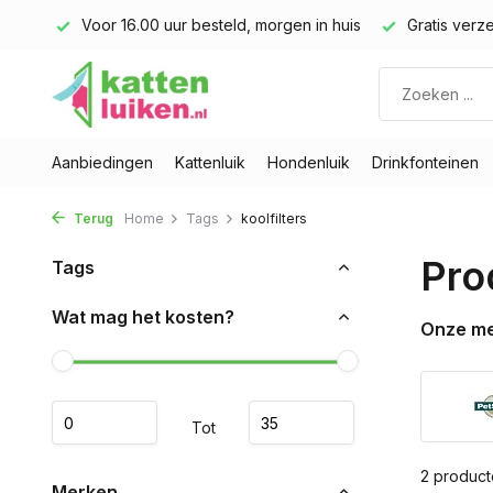
land)
Voor 16.00 uur besteld, morgen in huis
Gratis verze
Aanbiedingen
Kattenluik
Hondenluik
Drinkfonteinen
Terug
Home
Tags
koolfilters
Pro
Tags
Wat mag het kosten?
Onze m
Tot
2 produc
Merken