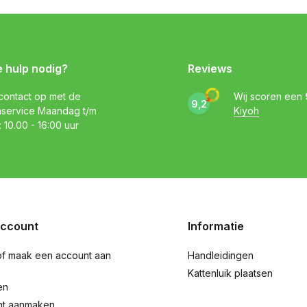
e hulp nodig?
Reviews
ontact op met de
Wij scoren een
9,2
nservice Maandag t/m
Kiyoh
: 10.00 - 16:00 uur
account
Informatie
of maak een account aan
Handleidingen
Kattenluik plaatsen
en
nt aanmaken