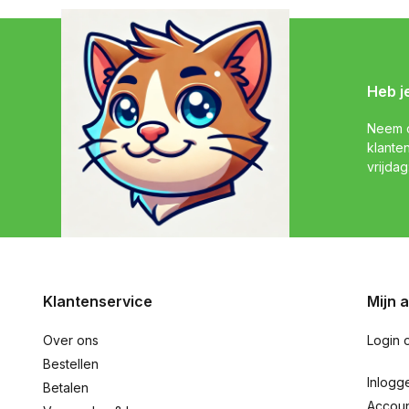
Heb j
Neem c
klante
vrijdag
Klantenservice
Mijn 
Over ons
Login 
Bestellen
Inlogg
Betalen
Accou