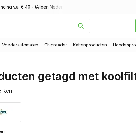
nding v.a. € 40,- (Alleen Nederland)
Voor 16.00 uur besteld, m
Voederautomaten
Chipreader
Kattenproducten
Hondenpro
ducten getagd met koolfil
erken
ten