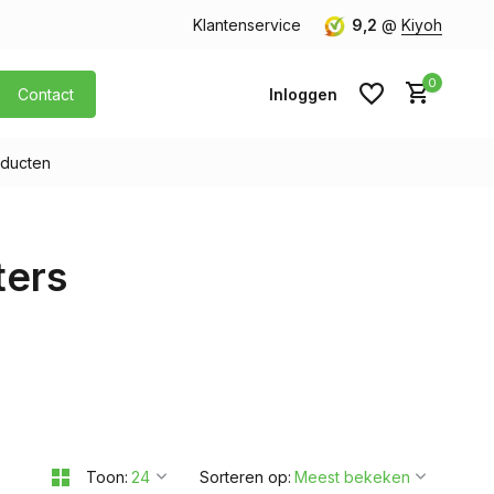
orgen in huis
Gratis verzending v.a. € 40,- (Alleen Nederland)
Klantenservice
9,2
@
Kiyoh
0
Contact
Inloggen
ducten
Account aanmaken
ters
Account aanmaken
Toon:
Sorteren op: