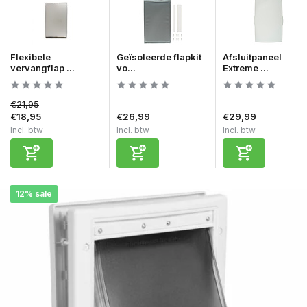
Flexibele
Geïsoleerde flapkit
Afsluitpaneel
vervangflap ...
vo...
Extreme ...
€21,95
€18,95
€26,99
€29,99
Incl. btw
Incl. btw
Incl. btw
12% sale