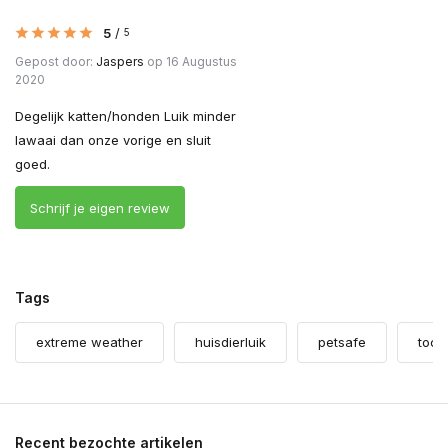
5
/
5
Gepost door:
Jaspers
op 16 Augustus
2020
Degelijk katten/honden Luik minder
lawaai dan onze vorige en sluit
goed.
Schrijf je eigen review
Tags
extreme weather
huisdierluik
petsafe
tocht
Recent bezochte artikelen