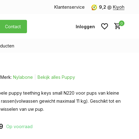
orgen in huis
Gratis verzending v.a. € 40,- (Alleen Nederland)
Klantenservice
9,2
@
Kiyoh
0
Contact
Inloggen
ducten
Account aanmaken
Merk:
Nylabone
Bekijk alles Puppy
Account aanmaken
bele puppy teething keys small N220 voor pups van kleine
rassen(volwassen gewicht maximaal 11 kg). Geschikt tot en
 wisselen van uw pup.
9
Op voorraad