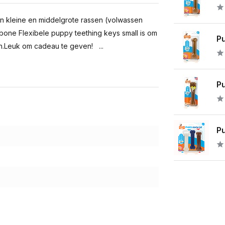
n kleine en middelgrote rassen (volwassen
abone Flexibele puppy teething keys small is om
P
jn.Leuk om cadeau te geven! ...
Pu
Pu