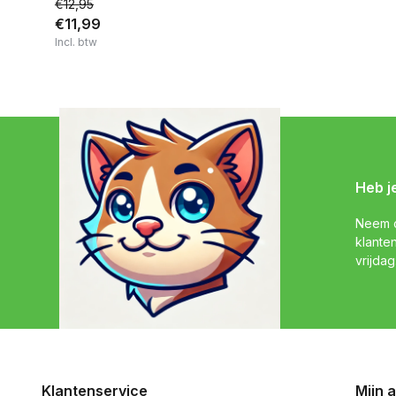
€12,95
€11,99
Incl. btw
Heb j
Neem c
klante
vrijdag
Klantenservice
Mijn 