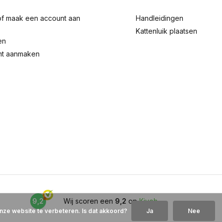
of maak een account aan
Handleidingen
Kattenluik plaatsen
en
nt aanmaken
9,2
Wij scoren een
9,2
op
Kiyoh
nze website te verbeteren. Is dat akkoord?
Ja
Nee