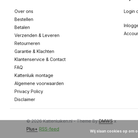
Over ons
Login 
Bestellen
Inlogg
Betalen
Accou
Verzenden & Leveren
Retourneren
Garantie & Klachten
Klantenservice & Contact
FAQ
Kattenluik montage
Algemene voorwaarden
Privacy Policy
Disclaimer
© 2026 Kattenluiken.nl - Theme By
DMWS
x
Plus+
RSS-feed
Wij slaan cookies op om o