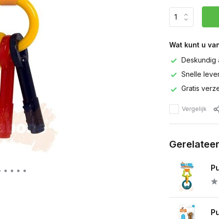
Wat kunt u va
Deskundig 
Snelle leve
Gratis verz
Vergelijk
Gerelatee
Pu
P