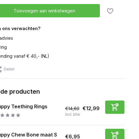
Toevoegen aan winkelwagen
n ons verwachten?
advies
ring
ending vanaf € 40,- (NL)
Delen
rde producten
ppy Teething Rings
€12,99
€14,60
Incl. btw
uppy Chew Bone maat S
€6,95