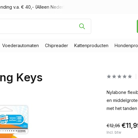
nding v.a. € 40,- (Alleen Nederland)
Voor 16.00 uur besteld, m
Voederautomaten
Chipreader
Kattenproducten
Hondenpro
ing Keys
Nylabone flexi
en middelgrote 
met het tanden
€11,9
€12,95
Incl. btw