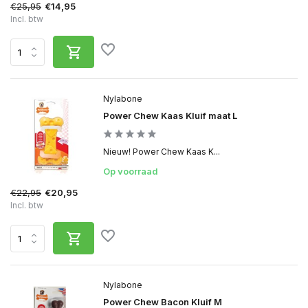
€25,95
€14,95
Incl. btw
Nylabone
Power Chew Kaas Kluif maat L
Nieuw! Power Chew Kaas K...
Op voorraad
€22,95
€20,95
Incl. btw
Nylabone
Power Chew Bacon Kluif M