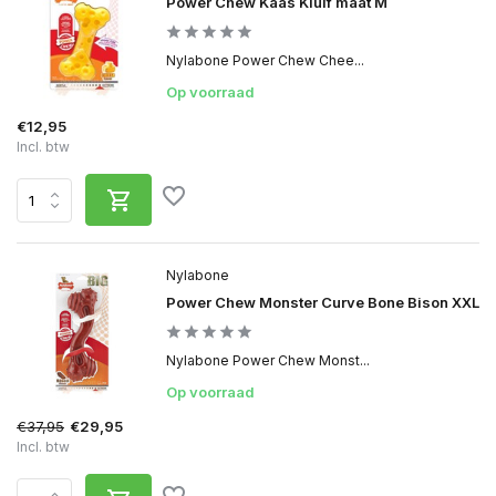
Power Chew Kaas Kluif maat M
Nylabone Power Chew Chee...
Op voorraad
€12,95
Incl. btw
Nylabone
Power Chew Monster Curve Bone Bison XXL
Nylabone Power Chew Monst...
Op voorraad
€37,95
€29,95
Incl. btw