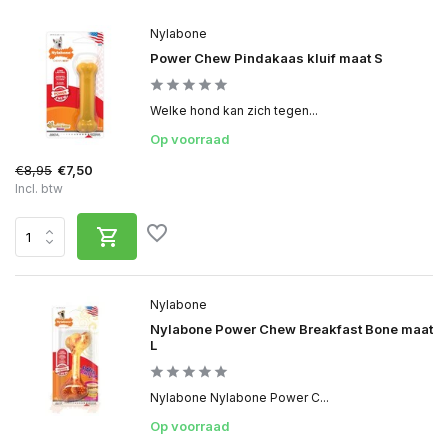
Nylabone
Power Chew Pindakaas kluif maat S
Welke hond kan zich tegen...
Op voorraad
€8,95
€7,50
Incl. btw
Nylabone
Nylabone Power Chew Breakfast Bone maat
L
Nylabone Nylabone Power C...
Op voorraad