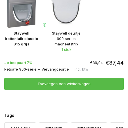
Staywell
Staywell deurtje
kattenluik classic
900 series
915 grijs
magneetstrip
1 stuk
€37,44
Je bespaart 7%
€39,94
Petsafe 900-serie + Vervangdeurtje
Incl. btw
Toevoegen aan winkelwagen
Tags