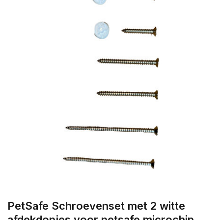
PetSafe Schroevenset met 2 witte
afdekdopjes voor petsafe microchip