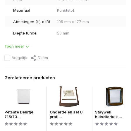
Materiaal
Kunststof
Afmetingen (H) x (B)
195 mm x 177 mm
Diepte tunnel
50 mm
Toon meer
Vergelijk
Delen
Gerelateerde producten
Petsafe Deurtje
Onderdelen set U
Staywell
715/73...
profi...
huisdierluik ...