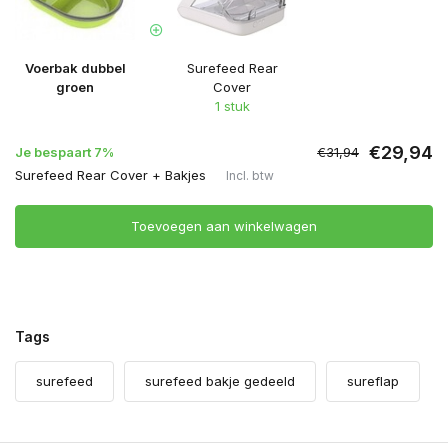
Voerbak dubbel
Surefeed Rear
groen
Cover
1 stuk
€29,94
Je bespaart 7%
€31,94
Surefeed Rear Cover + Bakjes
Incl. btw
Toevoegen aan winkelwagen
Tags
surefeed
surefeed bakje gedeeld
sureflap