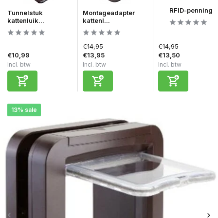
RFID-penning
Tunnelstuk
Montageadapter
kattenluik...
kattenl...
€14,95
€14,95
€10,99
€13,95
€13,50
Incl. btw
Incl. btw
Incl. btw
13% sale