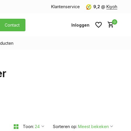
orgen in huis
Gratis verzending v.a. € 40,- (Alleen Nederland)
Klantenservice
9,2
@
Kiyoh
0
Contact
Inloggen
ducten
Account aanmaken
er
Account aanmaken
Toon:
Sorteren op: