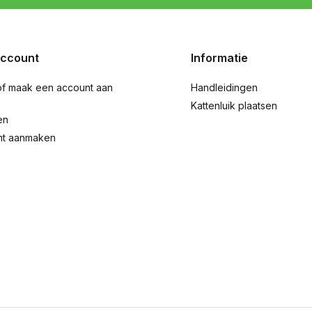
account
Informatie
of maak een account aan
Handleidingen
Kattenluik plaatsen
en
nt aanmaken