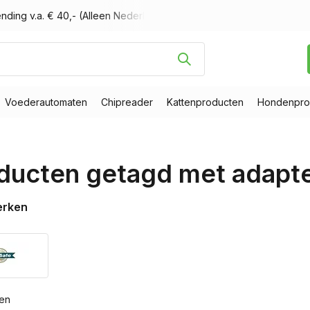
nding v.a. € 40,- (Alleen Nederland)
Voor 16.00 uur besteld, m
Voederautomaten
Chipreader
Kattenproducten
Hondenpro
ducten getagd met adapt
erken
ten