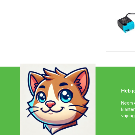
Heb j
Neem c
klante
vrijdag