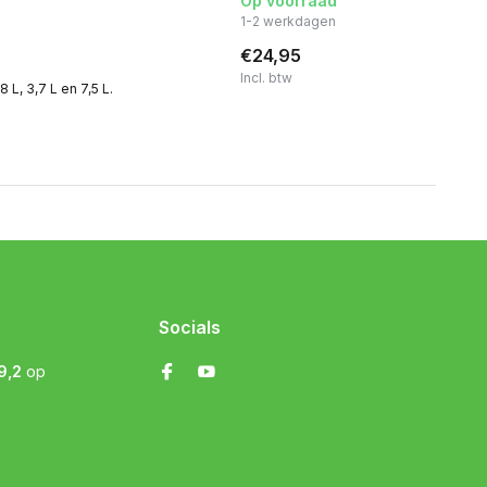
Op voorraad
1-2 werkdagen
€24,95
Incl. btw
L, 3,7 L en 7,5 L.
Socials
9,2
op