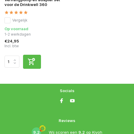
voor de Drinkwell 360
Vergelijk
Op voorraad
1-2 werkdagen
€24,95
Incl. btw
Socials
Reviews
9,2
Wij scoren een
9,2
op
Kiyoh