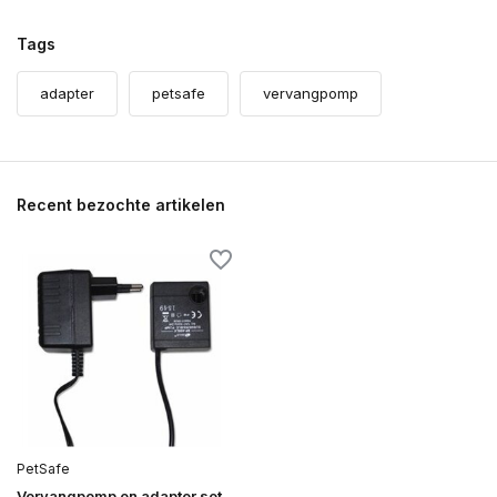
Tags
adapter
petsafe
vervangpomp
Recent bezochte artikelen
PetSafe
Vervangpomp en adapter set