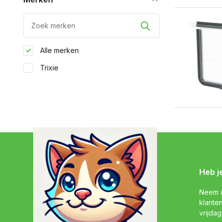
Alle merken
Trixie
Heb j
Neem c
klante
vrijdag