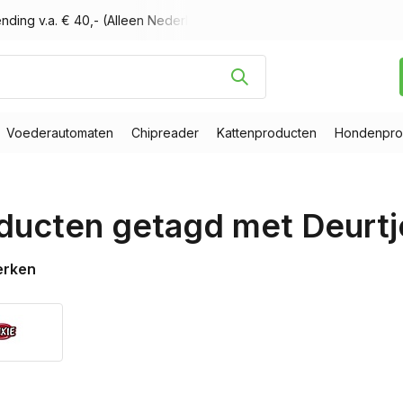
nding v.a. € 40,- (Alleen Nederland)
Voor 16.00 uur besteld, m
Voederautomaten
Chipreader
Kattenproducten
Hondenpro
ducten getagd met Deurtje
erken