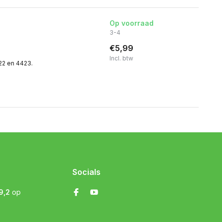
Op voorraad
3-4
€5,99
Incl. btw
422 en 4423.
Socials
9,2
op