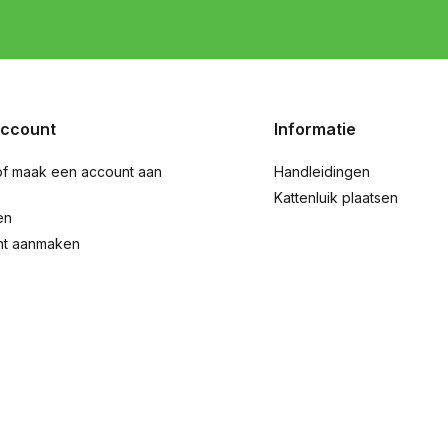
account
Informatie
of maak een account aan
Handleidingen
Kattenluik plaatsen
en
nt aanmaken