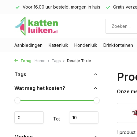
land)
Voor 16.00 uur besteld, morgen in huis
Gratis verze
Aanbiedingen
Kattenluik
Hondenluik
Drinkfonteinen
Terug
Home
Tags
Deurtje Trixie
Pro
Tags
Wat mag het kosten?
Onze m
Tot
1 product
Merken