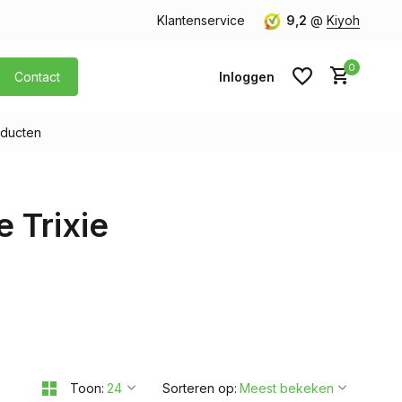
orgen in huis
Gratis verzending v.a. € 40,- (Alleen Nederland)
Klantenservice
9,2
@
Kiyoh
0
Contact
Inloggen
ducten
Account aanmaken
 Trixie
Account aanmaken
Toon:
Sorteren op: