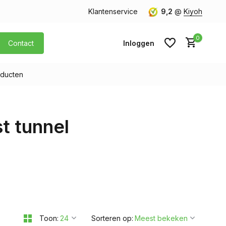
orgen in huis
Gratis verzending v.a. € 40,- (Alleen Nederland)
Klantenservice
9,2
@
Kiyoh
0
Contact
Inloggen
ducten
Account aanmaken
t tunnel
Account aanmaken
Toon:
Sorteren op: