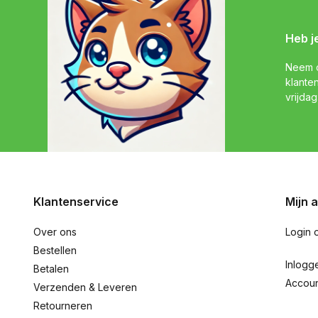
Heb j
Neem c
klante
vrijdag
Klantenservice
Mijn 
Over ons
Login 
Bestellen
Inlogg
Betalen
Accou
Verzenden & Leveren
Retourneren