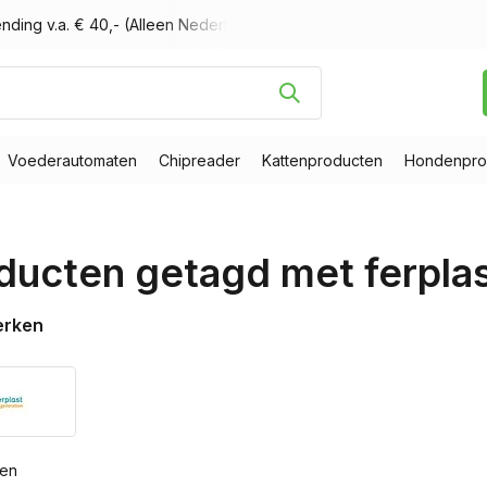
nding v.a. € 40,- (Alleen Nederland)
Voor 16.00 uur besteld, m
Voederautomaten
Chipreader
Kattenproducten
Hondenpro
ducten getagd met ferplas
erken
ten