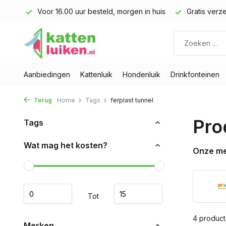
land)
Voor 16.00 uur besteld, morgen in huis
Gratis verze
Aanbiedingen
Kattenluik
Hondenluik
Drinkfonteinen
Terug
Home
Tags
ferplast tunnel
Pro
Tags
Wat mag het kosten?
Onze m
Tot
4 produc
Merken