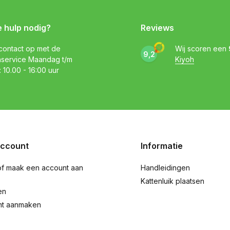
e hulp nodig?
Reviews
ontact op met de
Wij scoren een
9,2
nservice Maandag t/m
Kiyoh
: 10.00 - 16:00 uur
account
Informatie
of maak een account aan
Handleidingen
Kattenluik plaatsen
en
nt aanmaken