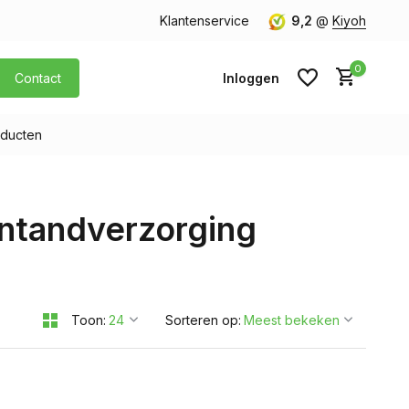
orgen in huis
Gratis verzending v.a. € 40,- (Alleen Nederland)
Klantenservice
9,2
@
Kiyoh
0
Contact
Inloggen
ducten
Account aanmaken
ntandverzorging
Account aanmaken
Toon:
Sorteren op: