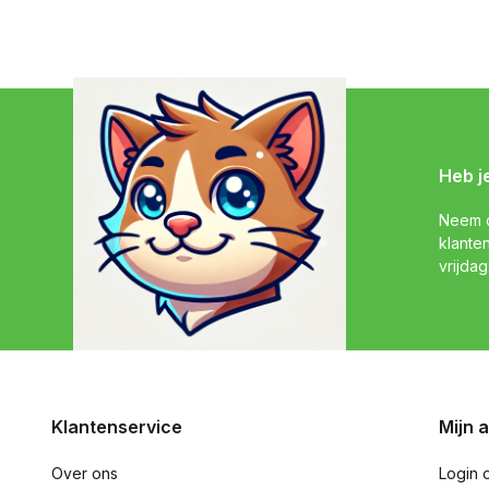
Heb j
Neem c
klante
vrijdag
Klantenservice
Mijn 
Over ons
Login 