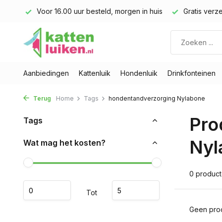
land)
Voor 16.00 uur besteld, morgen in huis
Gratis verze
Aanbiedingen
Kattenluik
Hondenluik
Drinkfonteinen
Terug
Home
Tags
hondentandverzorging Nylabone
Pro
Tags
Nyl
Wat mag het kosten?
0 produc
Tot
Geen prod