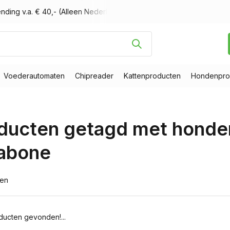
nding v.a. € 40,- (Alleen Nederland)
Voor 16.00 uur besteld, m
Voederautomaten
Chipreader
Kattenproducten
Hondenpro
ducten getagd met honde
abone
ten
ucten gevonden!...