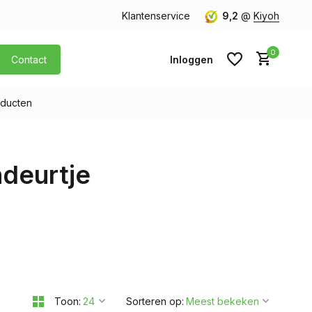
orgen in huis
Gratis verzending v.a. € 40,- (Alleen Nederland)
Klantenservice
9,2
@
Kiyoh
0
Contact
Inloggen
ducten
Account aanmaken
deurtje
Account aanmaken
Toon:
Sorteren op: