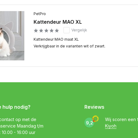
PetPro
Kattendeur MAO XL
Vergelijk
Kattendeur MAO maat XL
Verkrijgbaar in de varianten wit of zwart.
e hulp nodig?
Reviews
ontact op met de
Wij scoren een
9,2
nservice Maandag t/m
Kiyoh
: 10.00 - 16:00 uur