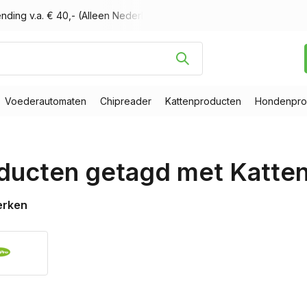
nding v.a. € 40,- (Alleen Nederland)
Voor 16.00 uur besteld, m
Voederautomaten
Chipreader
Kattenproducten
Hondenpro
ducten getagd met Katten
erken