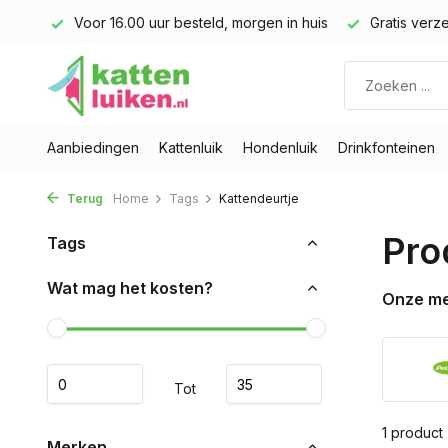
land)
Voor 16.00 uur besteld, morgen in huis
Gratis verze
Aanbiedingen
Kattenluik
Hondenluik
Drinkfonteinen
Terug
Home
Tags
Kattendeurtje
Pro
Tags
Wat mag het kosten?
Onze m
Tot
1 product
Merken