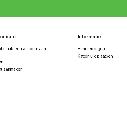
account
Informatie
of maak een account aan
Handleidingen
Kattenluik plaatsen
en
nt aanmaken