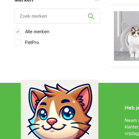
Alle merken
PetPro
Heb j
Neem c
klante
vrijdag