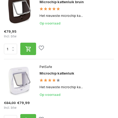
Microchip kattenluik bruin
Het nieuwste microchip ka...
Op voorraad
€79,95
Incl. btw
PetSafe
Microchip kattenluik
Het nieuwste microchip ka...
Op voorraad
€84,99
€79,99
Incl. btw