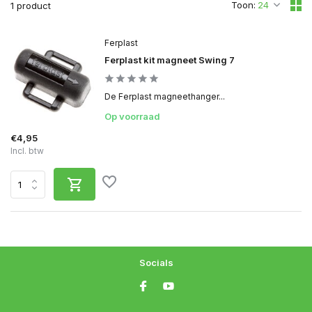
Toon:
1 product
Ferplast
Ferplast kit magneet Swing 7
De Ferplast magneethanger...
Op voorraad
€4,95
Incl. btw
Socials