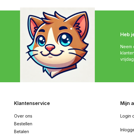
Heb j
Neem c
klante
vrijdag
Klantenservice
Mijn 
Over ons
Login 
Bestellen
Inlogg
Betalen