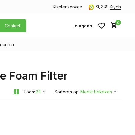
orgen in huis
Gratis verzending v.a. € 40,- (Alleen Nederland)
Klantenservice
9,2
@
Kiyoh
0
Contact
Inloggen
ducten
Account aanmaken
e Foam Filter
Account aanmaken
Toon:
Sorteren op: