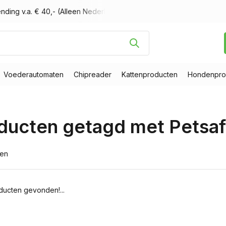
nding v.a. € 40,- (Alleen Nederland)
Voor 16.00 uur besteld, m
Voederautomaten
Chipreader
Kattenproducten
Hondenpro
ducten getagd met Petsaf
ten
ucten gevonden!...