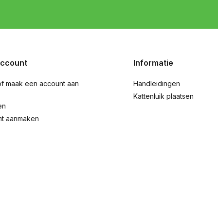
account
Informatie
of maak een account aan
Handleidingen
Kattenluik plaatsen
en
nt aanmaken