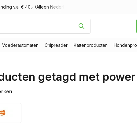
nding v.a. € 40,- (Alleen Nederland)
Voor 16.00 uur besteld, m
Voederautomaten
Chipreader
Kattenproducten
Hondenpro
ducten getagd met power 
erken