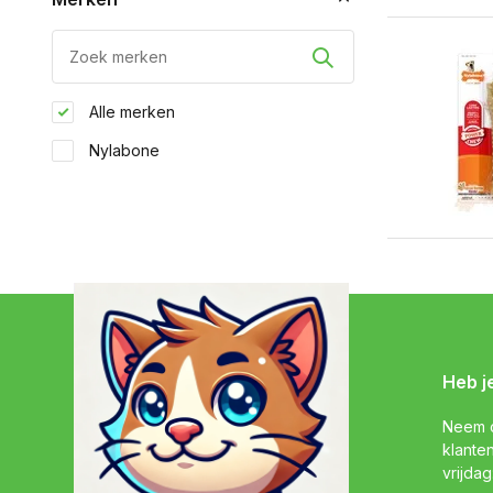
Alle merken
Nylabone
Heb j
Neem c
klante
vrijdag