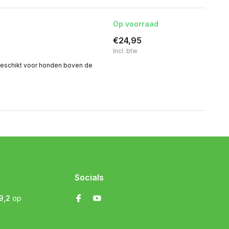
Op voorraad
€24,95
Incl. btw
geschikt voor honden boven de
Socials
9,2
op