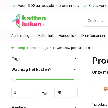
land)
Voor 16.00 uur besteld, morgen in huis
Gratis verze
Aanbiedingen
Kattenluik
Hondenluik
Drinkfonteinen
Terug
Home
Tags
power chew peanut butter
Pro
Tags
Wat mag het kosten?
Onze m
Tot
1 product
Merken