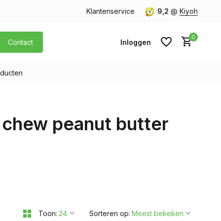
orgen in huis
Gratis verzending v.a. € 40,- (Alleen Nederland)
Klantenservice
9,2
@
Kiyoh
0
Contact
Inloggen
ducten
Account aanmaken
chew peanut butter
Account aanmaken
Toon:
Sorteren op: