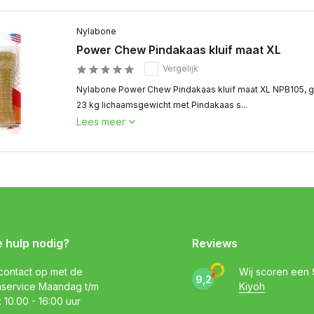
Nylabone
Power Chew Pindakaas kluif maat XL
Vergelijk
Nylabone Power Chew Pindakaas kluif maat XL NPB105, 
23 kg lichaamsgewicht met Pindakaas s...
Lees meer
e hulp nodig?
Reviews
ontact op met de
Wij scoren een
9,2
nservice Maandag t/m
Kiyoh
: 10.00 - 16:00 uur