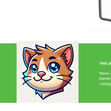
Heb j
Neem c
klante
vrijdag