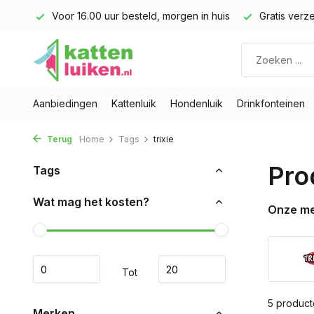
land)
Voor 16.00 uur besteld, morgen in huis
Gratis verze
Aanbiedingen
Kattenluik
Hondenluik
Drinkfonteinen
Terug
Home
Tags
trixie
Pro
Tags
Wat mag het kosten?
Onze m
Tot
5 produc
Merken