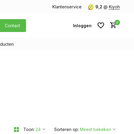
orgen in huis
Gratis verzending v.a. € 40,- (Alleen Nederland)
Klantenservice
9,2
@
Kiyoh
0
Contact
Inloggen
ducten
Account aanmaken
Account aanmaken
Toon:
Sorteren op: