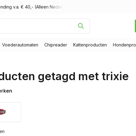
nding v.a. € 40,- (Alleen Nederland)
Voor 16.00 uur besteld, m
Voederautomaten
Chipreader
Kattenproducten
Hondenpro
ducten getagd met trixie
erken
ten