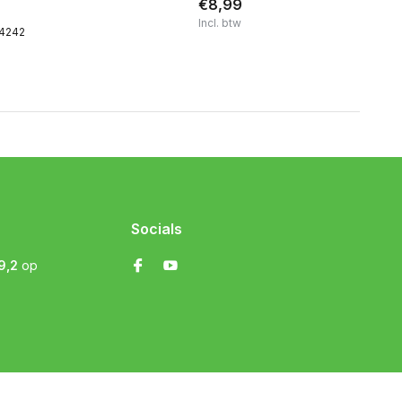
€8,99
Incl. btw
44242
Socials
9,2
op