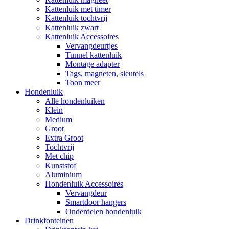
Kattenluik met timer
Kattenluik tochtvrij
Kattenluik zwart
Kattenluik Accessoires
Vervangdeurtjes
Tunnel kattenluik
Montage adapter
Tags, magneten, sleutels
Toon meer
Hondenluik
Alle hondenluiken
Klein
Medium
Groot
Extra Groot
Tochtvrij
Met chip
Kunststof
Aluminium
Hondenluik Accessoires
Vervangdeur
Smartdoor hangers
Onderdelen hondenluik
Drinkfonteinen