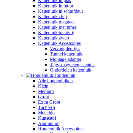
Kattenluik in glas
Kattenluik in muur
Kattenluik in schuifdeur
Kattenluik chip
Kattenluik magneet
Kattenluik met timer
Kattenluik tochtvrij
Kattenluik zwart
Kattenluik Accessoires
Vervangdeurtjes
Tunnel kattenluik
Montage adapter
Tags, magneten, sleutels
Onderdelen kattenluik
Hondenluik
Alle hondenluiken
Klein
Medium
Groot
Extra Groot
Tochtvrij
Met chip
Kunststof
Aluminium
Hondenluik Accessoires