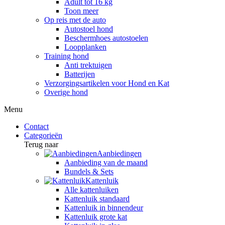
Adult tot 16 kg
Toon meer
Op reis met de auto
Autostoel hond
Beschermhoes autostoelen
Loopplanken
Training hond
Anti trektuigen
Batterijen
Verzorgingsartikelen voor Hond en Kat
Overige hond
Menu
Contact
Categorieën
Terug naar
Aanbiedingen
Aanbieding van de maand
Bundels & Sets
Kattenluik
Alle kattenluiken
Kattenluik standaard
Kattenluik in binnendeur
Kattenluik grote kat