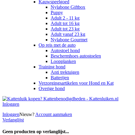
Kauwspeelgoed
Nylabone Giftbox
Puppy
Adult 2 - 11 kg
Adult tot 16 kg
Adult tot 23 kg
Adult vanaf 23 kg
Nylabone Gourmet
Op reis met de auto
Autostoel hond
Beschermhoes autostoelen
Loopplanken
Training hond
Anti trektuigen
Batterijen
Verzorgingsartikelen voor Hond en Kat
Overige hond
Inloggen
Inloggen
Nieuw?
Account aanmaken
Verlanglijst
Geen producten op verlanglijst...