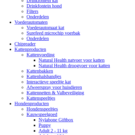
Drinkfontein kat
Drinkfontein hond
Filters
Onderdelen
Voederautomaten
Voederautomaat kat
Surefeed microchip voerbak
Onderdelen
Chipreader
Kattenproducten
Kattenvoeding
Natural Health natvoer voor katten
Natural Health droogvoer voor katten
Kattenbakken
Kattenhalsbandjes
Interactieve speeltje kat
Afweerspray voor huisdieren
Kattennetten & Valbeveiliging
Kattenspeeltjes
Hondenproducten
Hondenspeeltjes
Kauwspeelgoed
Nylabone Giftbox
Puppy
Adult 2 - 11 kg