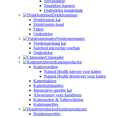
Vervangdeur
Smartdoor hangers
Onderdelen hondenluik
Drinkfonteinen
Drinkfontein kat
Drinkfontein hond
Filters
Onderdelen
Voederautomaten
Voederautomaat kat
Surefeed microchip voerbak
Onderdelen
Chipreader
Kattenproducten
Kattenvoeding
Natural Health natvoer voor katten
Natural Health droogvoer voor katten
Kattenbakken
Kattenhalsbandjes
Interactieve speeltje kat
Afweerspray voor huisdieren
Kattennetten & Valbeveiliging
Kattenspeeltjes
Hondenproducten
Hondenspeeltjes