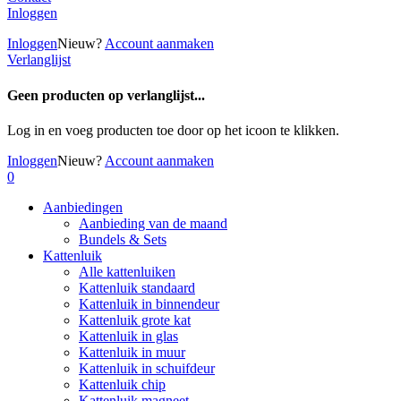
Inloggen
Inloggen
Nieuw?
Account aanmaken
Verlanglijst
Geen producten op verlanglijst...
Log in en voeg producten toe door op het
icoon te klikken.
Inloggen
Nieuw?
Account aanmaken
0
Aanbiedingen
Aanbieding van de maand
Bundels & Sets
Kattenluik
Alle kattenluiken
Kattenluik standaard
Kattenluik in binnendeur
Kattenluik grote kat
Kattenluik in glas
Kattenluik in muur
Kattenluik in schuifdeur
Kattenluik chip
Kattenluik magneet