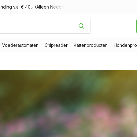
or 16.00 uur besteld, morgen in huis
Gratis verzending v.a. € 
Voederautomaten
Chipreader
Kattenproducten
Hondenpro