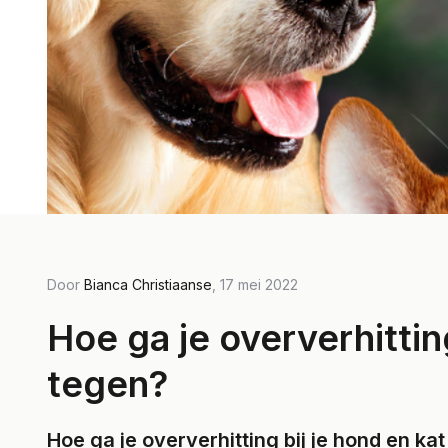
Door Bianca Christiaanse, 31 oktober 2022
Door Bia
Door
Bianca Christiaanse
, 17 mei 2022
De beste
Hoe
Hoe ga je oververhitting
hondentrappen
katt
tegen?
Lees meer
Lees m
Hoe ga je oververhitting bij je hond en ka