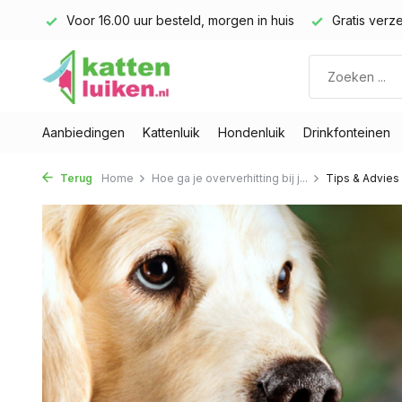
 huis
Gratis verzending v.a. € 40,- (Alleen Nederland)
Vo
Aanbiedingen
Kattenluik
Hondenluik
Drinkfonteinen
Terug
Home
Hoe ga je oververhitting bij j...
Tips & Advies