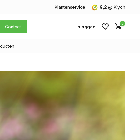
40,- (Alleen Nederland)
Klantenservice
9,2
@
Kiyoh
0
Contact
Inloggen
ducten
Account aanmaken
Account aanmaken